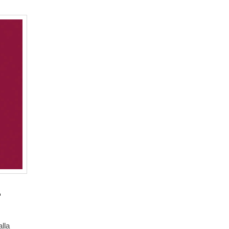
E
alla