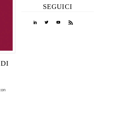
SEGUICI
DI
 con