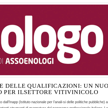
E DELLE QUALIFICAZIONI: UN NU
 PER ILSETTORE VITIVINICOLO
o dall’Inapp (Istituto nazionale per l’anali-si delle politiche pubbliche) a
ortanti strumenti di mappatura del panorama professionale italiano. Leg