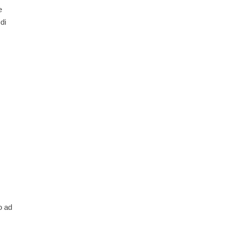
e
 di
o ad