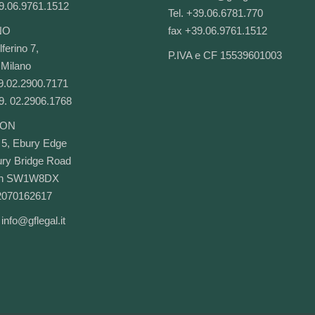
9.06.9761.1512
Tel. +39.06.6781.770
NO
fax +39.06.9761.1512
ferino 7,
P.IVA e CF 15539601003
Milano
39.02.2900.7171
9. 02.2906.1768
ON
 5, Ebury Edge
ry Bridge Road
on SW1W8DX
2070162617
:
info@gflegal.it