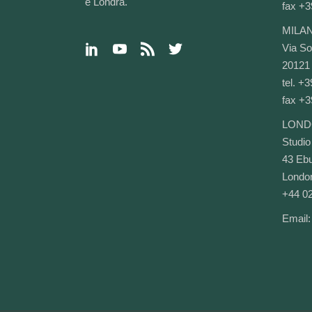
e Londra.
fax +3
MILA
Via Sol
20121 
tel. +
fax +3
LOND
Studio
43 Ebu
Lond
+44 0
Email