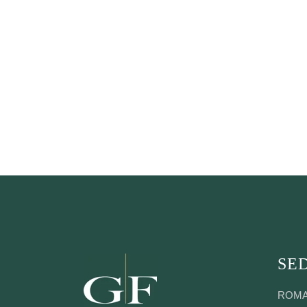
SED
ROM