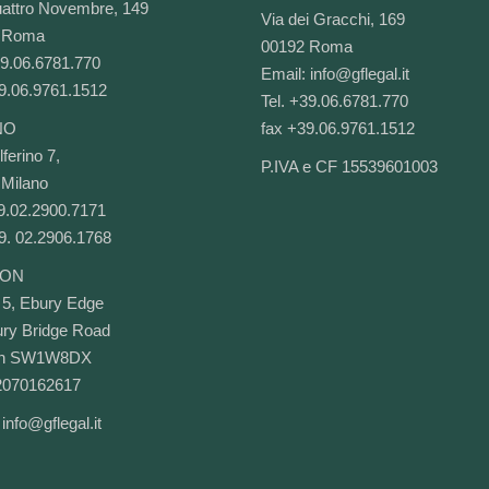
attro Novembre, 149
Via dei Gracchi, 169
 Roma
00192 Roma
39.06.6781.770
Email:
info@gflegal.it
9.06.9761.1512
Tel. +39.06.6781.770
NO
fax +39.06.9761.1512
ferino 7,
P.IVA e CF 15539601003
Milano
39.02.2900.7171
9. 02.2906.1768
ON
 5, Ebury Edge
ry Bridge Road
on SW1W8DX
2070162617
:
info@gflegal.it