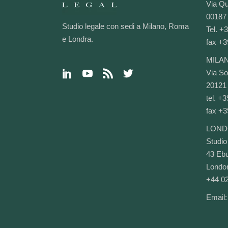
Via Qu
00187
Studio legale con sedi a Milano, Roma
Tel. +
e Londra.
fax +3
MILA
Via Sol
20121 
tel. +
fax +3
LOND
Studio
43 Ebu
Lond
+44 0
Email