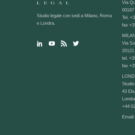
Via Qu
00187
Studio legale con sedi a Milano, Roma
Tel. +
e Londra.
fax +3
MILA
Via Sol
20121 
tel. +
fax +3
LOND
Studio
43 Ebu
Lond
+44 0
Email