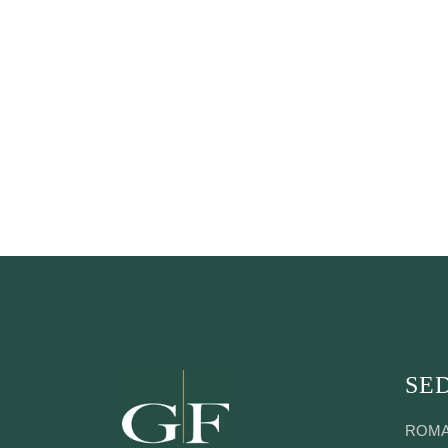
SED
ROM