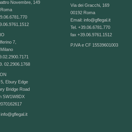
attro Novembre, 149
Via dei Gracchi, 169
 Roma
00192 Roma
39.06.6781.770
Email:
info@gflegal.it
9.06.9761.1512
Tel. +39.06.6781.770
NO
fax +39.06.9761.1512
ferino 7,
P.IVA e CF 15539601003
Milano
39.02.2900.7171
9. 02.2906.1768
ON
 5, Ebury Edge
ry Bridge Road
on SW1W8DX
2070162617
:
info@gflegal.it