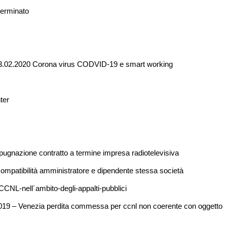
terminato
i 23.02.2020 Corona virus CODVID-19 e smart working
ter
gnazione contratto a termine impresa radiotelevisiva
mpatibilità amministratore e dipendente stessa società
CNL-nell´ambito-degli-appalti-pubblici
2019 – Venezia perdita commessa per ccnl non coerente con oggetto