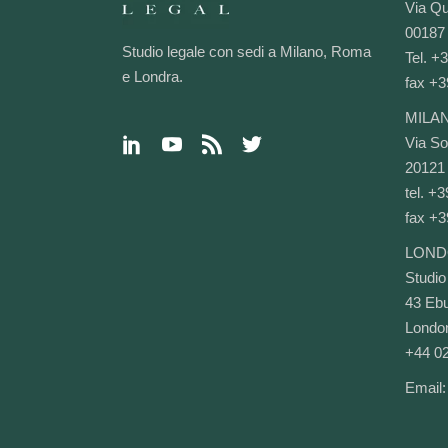
Via Qu
00187
Studio legale con sedi a Milano, Roma
Tel. +
e Londra.
fax +3
MILA
Via Sol
20121 
tel. +
fax +3
LOND
Studio
43 Ebu
Lond
+44 0
Email