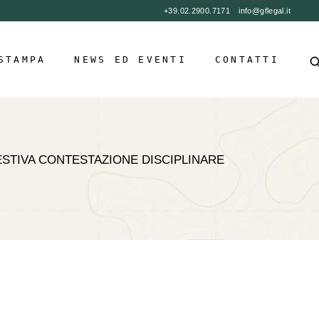
+39.02.2900.7171
info@gflegal.it
News
Eventi
STAMPA
NEWS ED EVENTI
CONTATTI
News
Eventi
PESTIVA CONTESTAZIONE DISCIPLINARE