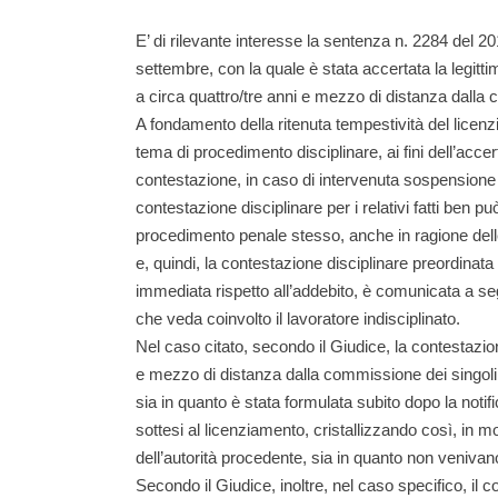
E’ di rilevante interesse la sentenza n. 2284 del 2
settembre, con la quale è stata accertata la legitti
a circa quattro/tre anni e mezzo di distanza dalla 
A fondamento della ritenuta tempestività del licen
tema di procedimento disciplinare, ai fini dell’acce
contestazione, in caso di intervenuta sospensione 
contestazione disciplinare per i relativi fatti ben p
procedimento penale stesso, anche in ragione delle 
e, quindi, la contestazione disciplinare preordina
immediata rispetto all’addebito, è comunicata a segu
che veda coinvolto il lavoratore indisciplinato.
Nel caso citato, secondo il Giudice, la contestazio
e mezzo di distanza dalla commissione dei singoli add
sia in quanto è stata formulata subito dopo la notific
sottesi al licenziamento, cristallizzando così, in mod
dell’autorità procedente, sia in quanto non venivano 
Secondo il Giudice, inoltre, nel caso specifico, il 