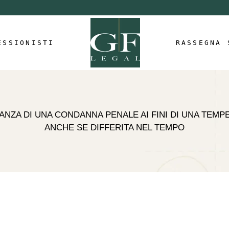
ristina Gandolfi
ario Fusani
ESSIONISTI
RASSEGNA 
alentina Farenga
arola Maini
e
orenzo Zaccaroni
Gandolfi
tefano Luigi Michelini
i
sani
VANZA DI UNA CONDANNA PENALE AI FINI DI UNA TEM
acopo Simoneschi
a Farenga
ANCHE SE DIFFERITA NEL TEMPO
aini
Zaccaroni
uigi Michelini
Simoneschi