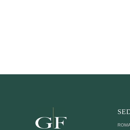
SED
ROM