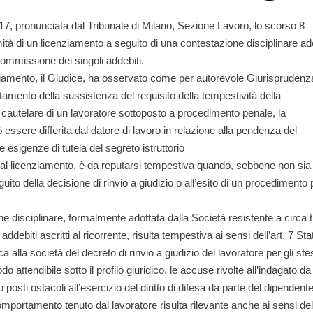
017, pronunciata dal Tribunale di Milano, Sezione Lavoro, lo scorso 8
mità di un licenziamento a seguito di una contestazione disciplinare ad
commissione dei singoli addebiti.
ziamento, il Giudice, ha osservato come per autorevole Giurisprudenza
rtamento della sussistenza del requisito della tempestività della
cautelare di un lavoratore sottoposto a procedimento penale, la
uò essere differita dal datore di lavoro in relazione alla pendenza del
esigenze di tutela del segreto istruttorio
ta al licenziamento, è da reputarsi tempestiva quando, sebbene non sia
ito della decisione di rinvio a giudizio o all’esito di un procedimento
ne disciplinare, formalmente adottata dalla Società resistente a circa t
ebiti ascritti al ricorrente, risulta tempestiva ai sensi dell’art. 7 Stat
a alla società del decreto di rinvio a giudizio del lavoratore per gli stes
o attendibile sotto il profilo giuridico, le accuse rivolte all’indagato da
posti ostacoli all’esercizio del diritto di difesa da parte del dipendente
comportamento tenuto dal lavoratore risulta rilevante anche ai sensi dell