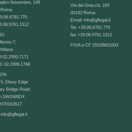
attro Novembre, 149
Via dei Gracchi, 169
 Roma
00192 Roma
39.06.6781.770
Email:
info@gflegal.it
9.06.9761.1512
Tel. +39.06.6781.770
NO
fax +39.06.9761.1512
ferino 7,
P.IVA e CF 15539601003
Milano
39.02.2900.7171
9. 02.2906.1768
ON
 5, Ebury Edge
ry Bridge Road
on SW1W8DX
2070162617
:
info@gflegal.it