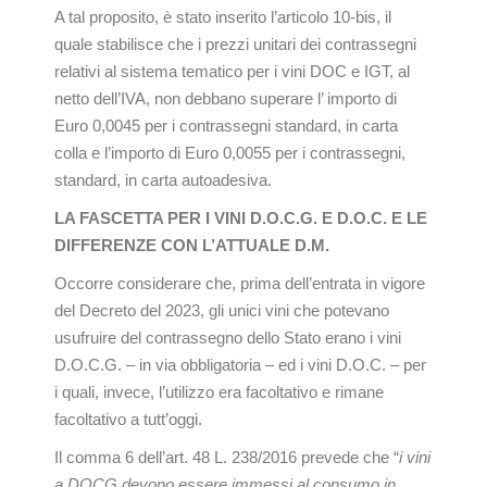
A tal proposito, è stato inserito l’articolo 10-bis, il
quale stabilisce che i prezzi unitari dei contrassegni
relativi al sistema tematico per i vini DOC e IGT, al
netto dell’IVA, non debbano superare l’ importo di
Euro 0,0045 per i contrassegni standard, in carta
colla e l’importo di Euro 0,0055 per i contrassegni,
standard, in carta autoadesiva.
LA FASCETTA PER I VINI D.O.C.G. E D.O.C. E LE
DIFFERENZE CON L’ATTUALE D.M.
Occorre considerare che, prima dell’entrata in vigore
del Decreto del 2023, gli unici vini che potevano
usufruire del contrassegno dello Stato erano i vini
D.O.C.G. – in via obbligatoria – ed i vini D.O.C. – per
i quali, invece, l’utilizzo era facoltativo e rimane
facoltativo a tutt’oggi.
Il comma 6 dell’art. 48 L. 238/2016 prevede che “
i vini
a DOCG devono essere immessi al consumo in